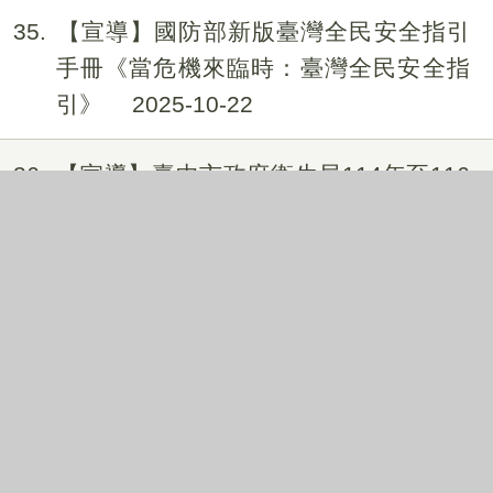
35
【宣導】國防部新版臺灣全民安全指引
手冊《當危機來臨時：臺灣全民安全指
引》
2025-10-22
36
【宣導】臺中市政府衛生局114年至116
年度「婚後孕前健康檢查補助計畫」
2025-10-02
37
【宣導】「公益揭弊者保護法與諮詢專
線」
2025-09-11
38
【公告】「經法院調解、和解成立或裁
判確定之收養撤銷登記」，得由民眾以