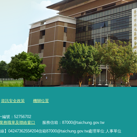
資訊安全政策
機關位置
編號：52756702
業務職掌及聯絡窗口
服務信箱：87000@taichung.gov.tw
專線】
0424736255#204
信箱
87000@taichung.gov.tw
處理單位
:
人事單位