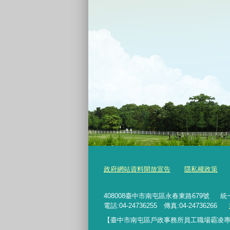
政府網站資料開放宣告
隱私權政策
408008臺中市南屯區永春東路679號
統一
電話:04-24736255 傳真:04-24736266
【臺中市南屯區戶政事務所員工職場霸凌