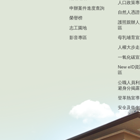
人口政策專
申辦案件進度查詢
自然人憑證
榮譽榜
護照親辦人
志工園地
區
影音專區
母乳哺育宣
人權大步走
一氧化碳宣
New eI
區
公職人員利
避身分揭露
登革熱宣導
安全及衛生