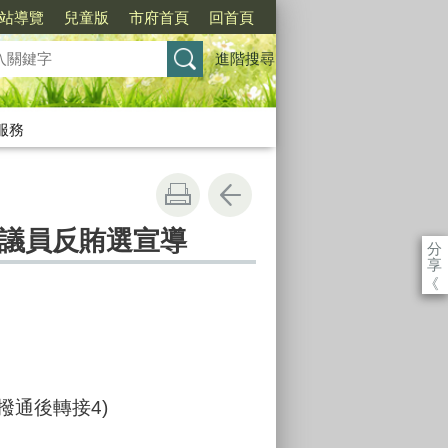
站導覽
兒童版
市府首頁
回首頁
進階搜尋
服務
)議員反賄選宣導
分
享
《
9(撥通後轉接4)