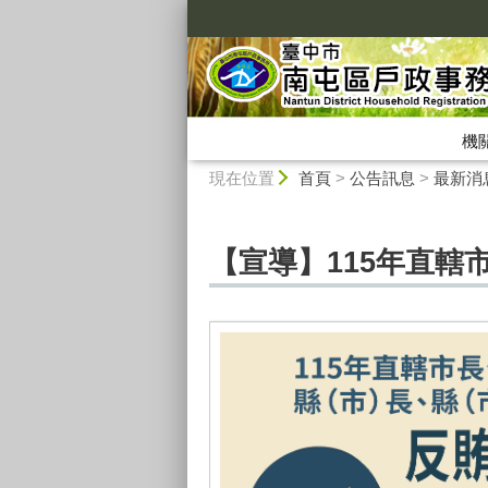
:::
機
:::
現在位置
首頁
>
公告訊息
>
最新消
【宣導】115年直轄