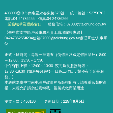
408008臺中市南屯區永春東路679號
統一編號：52756702
電話:04-24736255 傳真:04-24736266
業務職掌及聯絡窗口
服務信箱：87000@taichung.gov.tw
【臺中市南屯區戶政事務所員工職場霸凌專線】
0424736255#204
信箱
87000@taichung.gov.tw
處理單位
:
人事單
位
正式上班時間：每週一至週五（例假日及國定假日除外）8:00
～12:00、13:30～17:30
中午彈性上班：12:00～13:30
夜間延長服務時段：
17:30~18:30 (如遇每月最後一日為工作日，暫停夜間延長服
務。)
本網站為臺中市南屯區戶政事務所版權所有，請尊重智慧財產
權，未經允許請勿任意轉載、複製或做商業用途
瀏覽人次
458130
更新日期
115年8月5日