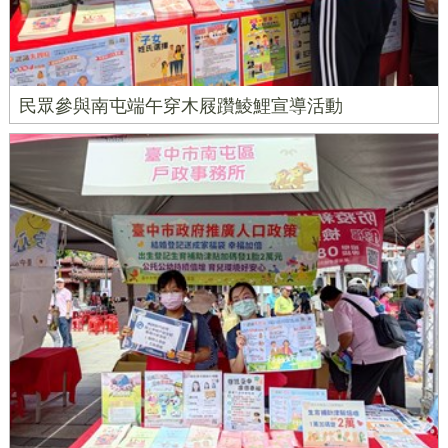
民眾參與南屯端午穿木屐躦鯪鯉宣導活動