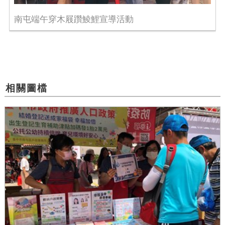
南屯端午穿木屐躦鯪鯉宣導活動
相關圖檔