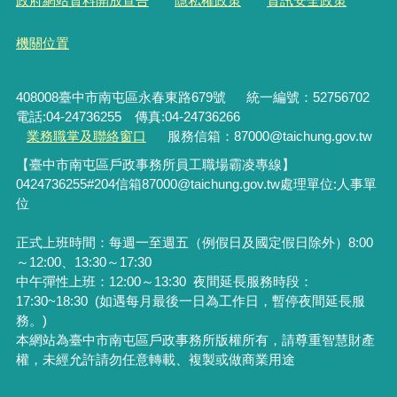
政府網站資料開放宣告
隱私權政策
資訊安全政策
機關位置
408008臺中市南屯區永春東路679號
統一編號：52756702
電話:04-24736255 傳真:04-24736266
業務職掌及聯絡窗口
服務信箱：87000@taichung.gov.tw
【臺中市南屯區戶政事務所員工職場霸凌專線】
0424736255#204
信箱
87000@taichung.gov.tw
處理單位
:
人事單
位
正式上班時間：每週一至週五（例假日及國定假日除外）8:00
～12:00、13:30～17:30
中午彈性上班：12:00～13:30
夜間延長服務時段：
17:30~18:30 (如遇每月最後一日為工作日，暫停夜間延長服
務。)
本網站為臺中市南屯區戶政事務所版權所有，請尊重智慧財產
權，未經允許請勿任意轉載、複製或做商業用途