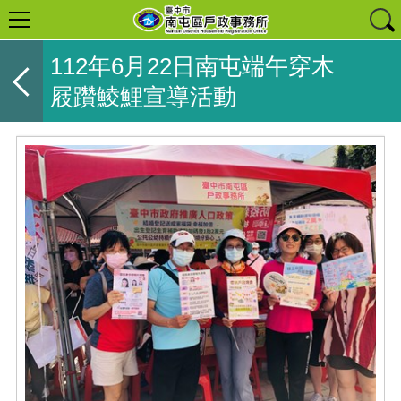
112年6月22日南屯端午穿木
屐躦鯪鯉宣導活動