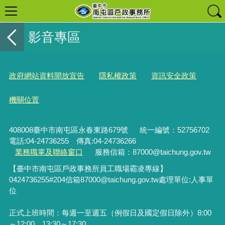
影音專區
政府網站資料開放宣告
隱私權政策
資訊安全政策
機關位置
408008臺中市南屯區永春東路679號
統一編號：52756702
電話:04-24736255 傳真:04-24736266
業務職掌及聯絡窗口
服務信箱：87000@taichung.gov.tw
【臺中市南屯區戶政事務所員工職場霸凌專線】
0424736255#204
信箱
87000@taichung.gov.tw
處理單位
:
人事單
位
正式上班時間：每週一至週五（例假日及國定假日除外）8:00
～12:00、13:30～17:30