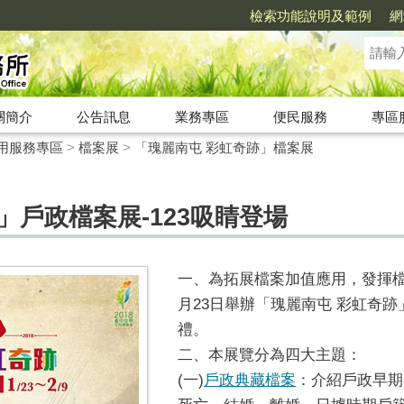
檢索功能說明及範例
網
關簡介
公告訊息
業務專區
便民服務
專區
用服務專區
>
檔案展
>
「瑰麗南屯 彩虹奇跡」檔案展
」戶政檔案展-123吸睛登場
一、為拓展檔案加值應用，發揮檔案
月23日舉辦「瑰麗南屯 彩虹奇
禮。
二、本展覽分為四大主題：
(一)
戶政典藏檔案
：介紹戶政早期