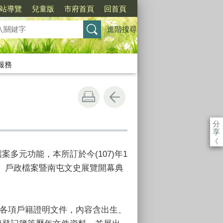
站導覽
兒童版
市府首頁
回首頁
進階搜尋
服務
分
享
《
多元功能，本所訂於今(107)年1
跡」戶政檔案暨南屯文史展覽開幕典
各項戶籍證明文件，內容含出生、