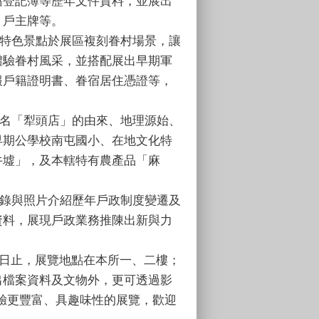
籍登記簿等歷年文件資料，並展出
、戶主牌等。
特色景點於展區複刻眷村場景，讓
體驗眷村風采，並搭配展出早期軍
報戶籍證明書、眷宿居住憑證等，
名「犁頭店」的由來、地理源始、
早期公學校南屯國小、在地文化特
牛墟」，及本轄特有農產品「麻
錄與照片介紹歷年戶政制度變遷及
資料，展現戶政業務推陳出新與力
月9日止，展覽地點在本所一、二樓；
出檔案資料及文物外，更可透過影
驗更豐富、具趣味性的展覽，歡迎