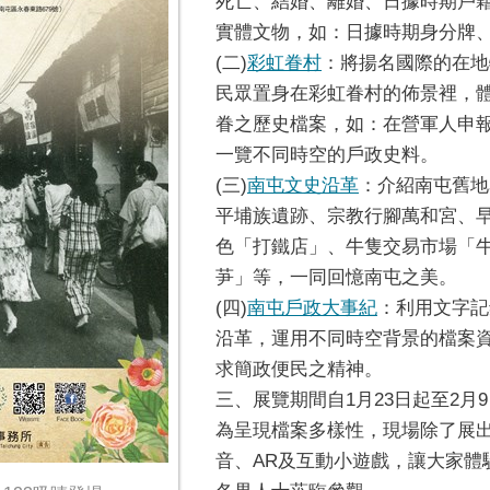
死亡、結婚、離婚、日據時期戶
實體文物，如：日據時期身分牌
(二)
彩虹眷村
：將揚名國際的在地
民眾置身在彩虹眷村的佈景裡，
眷之歷史檔案，如：在營軍人申
一覽不同時空的戶政史料。
(三)
南屯文史沿革
：介紹南屯舊地
平埔族遺跡、宗教行腳萬和宮、
色「打鐵店」、牛隻交易市場「
芛」等，一同回憶南屯之美。
(四)
南屯戶政大事紀
：利用文字記
沿革，運用不同時空背景的檔案
求簡政便民之精神。
三、展覽期間自1月23日起至2
為呈現檔案多樣性，現場除了展
音、AR及互動小遊戲，讓大家體