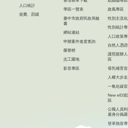
各項表單下載
結婚牆專區
人口統計
學區一覽表
政風專區
規費、罰鍰
臺中市政府民政局臉
性別主流化
書
性別統計專
網站連結
人口政策專
申辦案件進度查詢
自然人憑證
榮譽榜
護照親辦人
志工園地
區
影音專區
母乳哺育宣
人權大步走
一氧化碳宣
New eI
區
公職人員利
避身分揭露
登革熱宣導