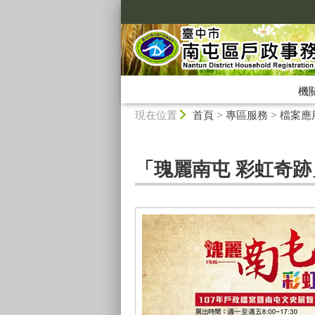
:::
機
:::
現在位置
首頁
>
專區服務
>
檔案應
「瑰麗南屯 彩虹奇跡