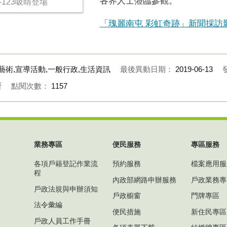
各界人士蒞臨參觀。
123吸睛登場
「瑰麗南屯 彩虹奇跡」新聞採訪
藝術,宣導活動,一般行政,生活資訊
最後異動日期：
2019-06-13
所
點閱次數：
1157
業務專區
便民服務
專區服務
各項戶籍登記作業流
預約服務
檔案應用服
程
內政部網路申辦服務
戶政業務專
戶政法規與申辦須知
戶政櫥窗
門牌專區
法令彙編
便民措施
新住民專區
戶政人員工作手冊