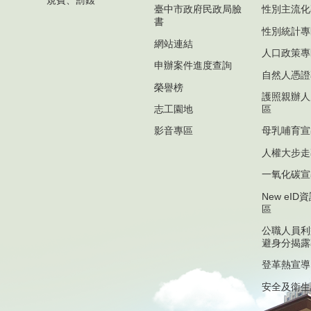
規費、罰鍰
臺中市政府民政局臉
性別主流化
書
性別統計專
網站連結
人口政策專
申辦案件進度查詢
自然人憑證
榮譽榜
護照親辦人
志工園地
區
影音專區
母乳哺育宣
人權大步走
一氧化碳宣
New eI
區
公職人員利
避身分揭露
登革熱宣導
安全及衛生