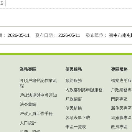
KB
期：
2026-05-11
發布日期：
2026-05-11
發布單位：
臺中市南屯
業務專區
便民服務
專區服務
各項戶籍登記作業流
預約服務
檔案應用服
程
內政部網路申辦服務
戶政業務專
戶政法規與申辦須知
戶政櫥窗
門牌專區
法令彙編
便民措施
新住民專區
戶政人員工作手冊
各項表單下載
結婚牆專區
人口統計
學區一覽表
政風專區