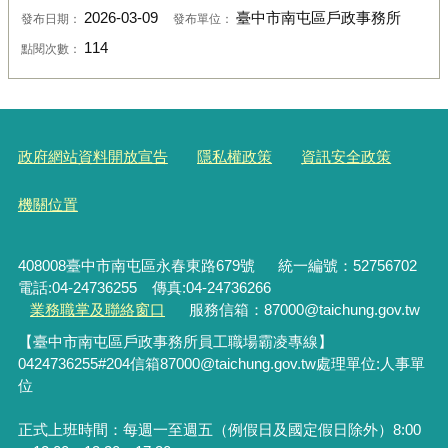
2026-03-09
臺中市南屯區戶政事務所
發布日期：
發布單位：
114
點閱次數：
政府網站資料開放宣告
隱私權政策
資訊安全政策
機關位置
408008臺中市南屯區永春東路679號
統一編號：52756702
電話:04-24736255 傳真:04-24736266
業務職掌及聯絡窗口
服務信箱：87000@taichung.gov.tw
【臺中市南屯區戶政事務所員工職場霸凌專線】
0424736255#204
信箱
87000@taichung.gov.tw
處理單位
:
人事單
位
正式上班時間：每週一至週五（例假日及國定假日除外）8:00