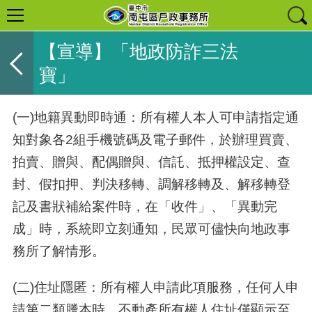
【宣導】「地政防詐三法
寶」
(一
)
地籍異動即時通：所有權人本人可申請指定通
知對象各
2
組手機號碼及電子郵件，於辦理買賣、
拍賣、贈與、配偶贈與、信託、抵押權設定、查
封、假扣押、判決移轉、調解移轉及、解移轉登
記及書狀補給案件時，在「收件」、「異動完
成」時，系統即立刻通知，民眾可儘快向地政事
務所了解情形。
(二
)
住址隱匿：所有權人申請此項服務，任何人申
請第二類謄本時，不動產所有權人住址僅顯示至