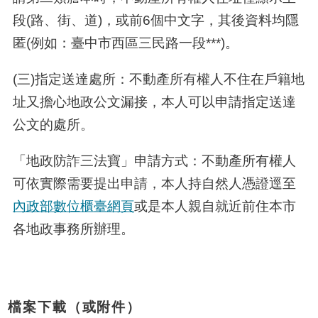
段
(
路、街、道
)
，或前
6
個中文字，其後資料均隱
匿
(
例如：臺中市西區三民路一段
***)
。
(三
)
指定送達處所：不動產所有權人不住在戶籍地
址又擔心地政公文漏接，本人可以申請指定送達
公文的處所。
「地政防詐三法寶」申請方式：不動產所有權人
可依實際需要提出申請，本人持自然人憑證逕至
內政部數位櫃臺網頁
或是本人親自就近前住本市
各地政事務所辦理。
檔案下載（或附件）