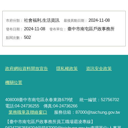
社會福利,生活資訊
2024-11-08
市府分類：
最後異動日期：
2024-11-08
臺中市南屯區戶政事務所
發布日期：
發布單位：
502
點閱次數：
政府網站資料開放宣告
隱私權政策
資訊安全政策
機關位置
408008臺中市南屯區永春東路679號
統一編號：52756702
電話:04-24736255 傳真:04-24736266
業務職掌及聯絡窗口
服務信箱：87000@taichung.gov.tw
【臺中市南屯區戶政事務所員工職場霸凌專線】
0424736255#204
信箱
87000@taichung.gov.tw
處理單位
:
人事單