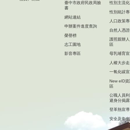
臺中市政府民政局臉
性別主流化
書
性別統計專
網站連結
人口政策專
申辦案件進度查詢
自然人憑證
榮譽榜
護照親辦人
志工園地
區
影音專區
母乳哺育宣
人權大步走
一氧化碳宣
New eI
區
公職人員利
避身分揭露
登革熱宣導
安全及衛生