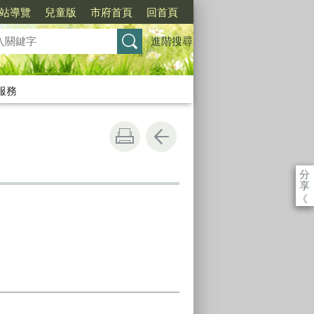
站導覽
兒童版
市府首頁
回首頁
進階搜尋
服務
分
享
《