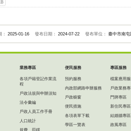
KB
期：
2025-01-16
發布日期：
2024-07-22
發布單位：
臺中市南屯
業務專區
便民服務
專區服務
各項戶籍登記作業流
預約服務
檔案應用服
程
內政部網路申辦服務
戶政業務專
戶政法規與申辦須知
戶政櫥窗
門牌專區
法令彙編
便民措施
新住民專區
戶政人員工作手冊
各項表單下載
結婚牆專區
人口統計
學區一覽表
政風專區
規費、罰鍰