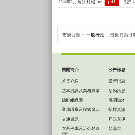
113年4月會計月報.pdf
pdf
527 
市府分類：
一般行政
最後異動日
:::
機關簡介
公告訊息
首長介紹
最新消息
基本資訊及業務職掌
活動訊息
編制組織圖
機關徵才
業務職掌及聯絡窗口
招標資訊
交通資訊
戶政宣導
本所停車及洽公動線
預算書
指引