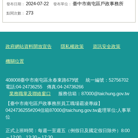
2024-07-22
臺中市南屯區戶政事務所
發布日期：
發布單位：
273
點閱次數：
政府網站資料開放宣告
隱私權政策
資訊安全政策
機關位置
408008臺中市南屯區永春東路679號
統一編號：52756702
電話:04-24736255 傳真:04-24736266
業務職掌及聯絡窗口
服務信箱：87000@taichung.gov.tw
【臺中市南屯區戶政事務所員工職場霸凌專線】
0424736255#204
信箱
87000@taichung.gov.tw
處理單位
:
人事單
位
正式上班時間：每週一至週五（例假日及國定假日除外）8:00
～12:00、13:30～17:30