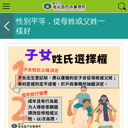
性別平等，從母姓或父姓一
樣好