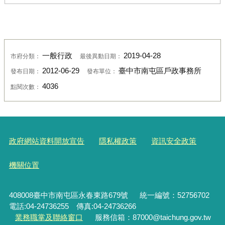
一般行政
2019-04-28
市府分類：
最後異動日期：
2012-06-29
臺中市南屯區戶政事務所
發布日期：
發布單位：
4036
點閱次數：
政府網站資料開放宣告
隱私權政策
資訊安全政策
機關位置
408008臺中市南屯區永春東路679號
統一編號：52756702
電話:04-24736255 傳真:04-24736266
業務職掌及聯絡窗口
服務信箱：87000@taichung.gov.tw