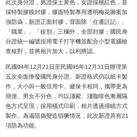
此次身分證，男證採土黃色，女證採桃紅色，並
採特製膠膜封膠，膠面特製專用透明梅花圖案加
強防偽，新證正面封膠，背面除「住遷註記」、
「職業」、「役別」三欄外，全部封膠；國民身
分證統一編號採用電子打字機並配合小型電腦檢
查核對，並將相片加大，以利辨認。
民國94年12月21日至民國95年12月31日辦理第
五次全面換發國民身分證。新證格式仍以紙卡製
作，大小與一般信用卡、健保卡相同，攜帶更為
簡便。男女不分色，均以淺紫、淺咖啡色漸層隔
色方式呈現，採用橫式印刷，相片透過掃瞄方式
製作。為遏阻偽變造猖獗情況，此次新證具有21
項防為功能。