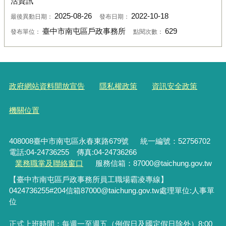
活資訊
2025-08-26
2022-10-18
最後異動日期：
發布日期：
臺中市南屯區戶政事務所
629
發布單位：
點閱次數：
政府網站資料開放宣告
隱私權政策
資訊安全政策
機關位置
408008臺中市南屯區永春東路679號
統一編號：52756702
電話:04-24736255 傳真:04-24736266
業務職掌及聯絡窗口
服務信箱：87000@taichung.gov.tw
【臺中市南屯區戶政事務所員工職場霸凌專線】
0424736255#204
信箱
87000@taichung.gov.tw
處理單位
:
人事單
位
正式上班時間：每週一至週五（例假日及國定假日除外）8:00