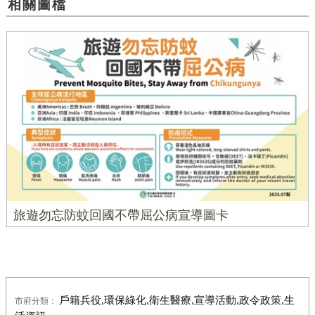
相關圖檔
旅遊勿忘防蚊回國不帶屈公病宣導圖卡
戶籍兵役,環保綠化,衛生醫療,宣導活動,政令政策,生
市府分類：