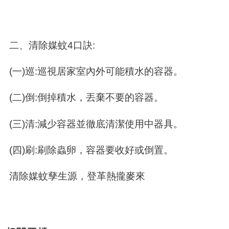
二、清除媒蚊
4
口訣
:
(一
)
巡
:
巡視居家室內外可能積水的容器。
(二
)
倒
:
倒掉積水，丟棄不要的容器。
(三
)
清
:
減少容器並徹底清潔使用中器具。
(四
)
刷
:
刷除蟲卵，容器要收好或倒置。
清除媒蚊孳生源，登革熱攏麥來