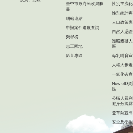
臺中市政府民政局臉
性別主流化
書
性別統計專
網站連結
人口政策專
申辦案件進度查詢
自然人憑證
榮譽榜
護照親辦人
志工園地
區
影音專區
母乳哺育宣
人權大步走
一氧化碳宣
New eI
區
公職人員利
避身分揭露
登革熱宣導
安全及衛生