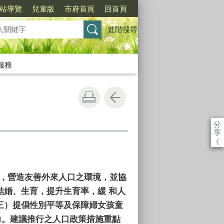
站導覽
兒童版
市府首頁
回首頁
進階搜尋
服務
分
享
《
面，營造友善外來人口之環境，並協
結婚、生育，提升生育率，緩 和人
（三）提倡性別平等及保障婦女孩童
力。建議推行之人口政策措施重點