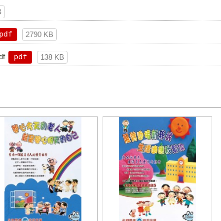
B
pdf
2790 KB
f
pdf
138 KB