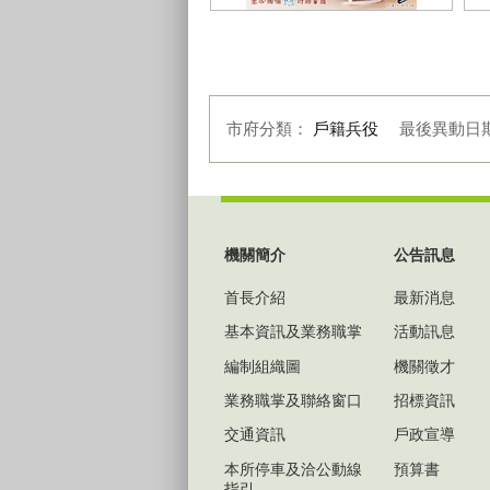
人口政策宣導海報-親親寶貝無限希
人
望 (1)
質
市府分類：
戶籍兵役
最後異動日
:::
機關簡介
公告訊息
首長介紹
最新消息
基本資訊及業務職掌
活動訊息
編制組織圖
機關徵才
業務職掌及聯絡窗口
招標資訊
交通資訊
戶政宣導
本所停車及洽公動線
預算書
指引