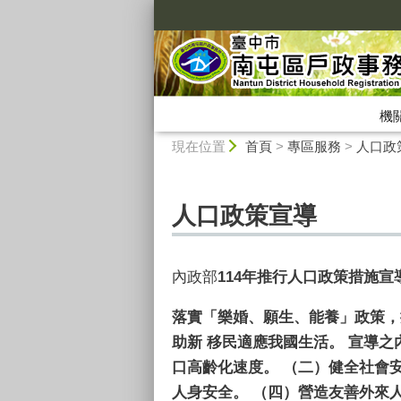
:::
機
:::
現在位置
首頁
>
專區服務
>
人口政
人口政策宣導
內政部
114
年推行人口政策措施宣
落實「樂婚、願生、能養」政策，
助新 移民適應我國生活。 宣導
口高齡化速度。 （二）健全社會
人身安全。 （四）營造友善外來