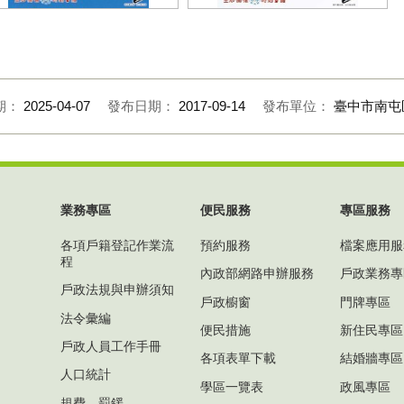
口政策宣導海報-營造友善老人優
人口政策宣導海報-廣納新移民建設
社會 (1)
多元社會 (1)
期：
2025-04-07
發布日期：
2017-09-14
發布單位：
臺中市南屯
業務專區
便民服務
專區服務
各項戶籍登記作業流
預約服務
檔案應用服
程
內政部網路申辦服務
戶政業務專
戶政法規與申辦須知
戶政櫥窗
門牌專區
法令彙編
便民措施
新住民專區
戶政人員工作手冊
各項表單下載
結婚牆專區
人口統計
學區一覽表
政風專區
規費、罰鍰