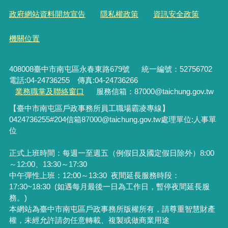
政府網站資料開放宣告
隱私權政策
資訊安全政策
機關位置
408008臺中市南屯區永春東路679號
統一編號：52756702
電話:04-24736255 傳真:04-24736266
業務職掌及聯絡窗口
服務信箱：87000@taichung.gov.tw
【臺中市南屯區戶政事務所員工職場霸凌專線】
0424736255#204
信箱
87000@taichung.gov.tw
處理單位
:
人事單
位
正式上班時間：每週一至週五（例假日及國定假日除外）8:00
～12:00、13:30～17:30
中午彈性上班：12:00～13:30
夜間延長服務時段：
17:30~18:30 (如遇每月最後一日為工作日，暫停夜間延長服
務。)
本網站為臺中市南屯區戶政事務所版權所有，請尊重智慧財產
權，未經允許請勿任意轉載、複製或做商業用途