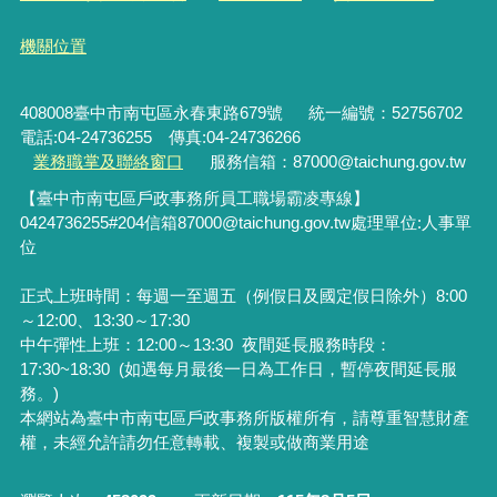
機關位置
408008臺中市南屯區永春東路679號
統一編號：52756702
電話:04-24736255 傳真:04-24736266
業務職掌及聯絡窗口
服務信箱：87000@taichung.gov.tw
【臺中市南屯區戶政事務所員工職場霸凌專線】
0424736255#204
信箱
87000@taichung.gov.tw
處理單位
:
人事單
位
正式上班時間：每週一至週五（例假日及國定假日除外）8:00
～12:00、13:30～17:30
中午彈性上班：12:00～13:30
夜間延長服務時段：
17:30~18:30 (如遇每月最後一日為工作日，暫停夜間延長服
務。)
本網站為臺中市南屯區戶政事務所版權所有，請尊重智慧財產
權，未經允許請勿任意轉載、複製或做商業用途