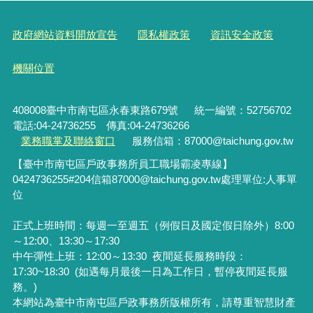
政府網站資料開放宣告
隱私權政策
資訊安全政策
機關位置
408008臺中市南屯區永春東路679號
統一編號：52756702
電話:04-24736255 傳真:04-24736266
業務職掌及聯絡窗口
服務信箱：87000@taichung.gov.tw
【臺中市南屯區戶政事務所員工職場霸凌專線】
0424736255#204
信箱
87000@taichung.gov.tw
處理單位
:
人事單
位
正式上班時間：每週一至週五（例假日及國定假日除外）8:00
～12:00、13:30～17:30
中午彈性上班：12:00～13:30
夜間延長服務時段：
17:30~18:30 (如遇每月最後一日為工作日，暫停夜間延長服
務。)
本網站為臺中市南屯區戶政事務所版權所有，請尊重智慧財產