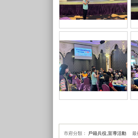
南屯區里鄰長研習會戶政宣導有關
南
身分證掛失事宜
證
南屯區里鄰長研習會戶政宣導生育
南
津貼補助事宜
從
市府分類：
戶籍兵役,宣導活動
最