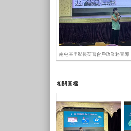
南屯區里鄰長研習會戶政業務宣導
相關圖檔