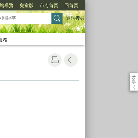
站導覽
兒童版
市府首頁
回首頁
進階搜尋
服務
分
享
《