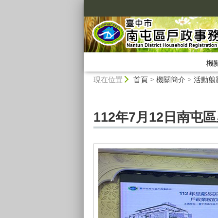
:::
機
:::
現在位置
首頁
>
機關簡介
>
活動翦
112年7月12日南