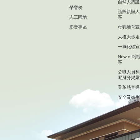
自然人憑證
榮譽榜
護照親辦人
志工園地
區
影音專區
母乳哺育宣
人權大步走
一氧化碳宣
New eI
區
公職人員利
避身分揭露
登革熱宣導
安全及衛生