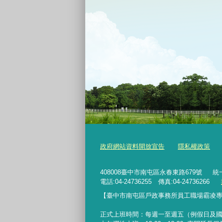
政府網站資料開放宣告
隱私權政策
408008臺中市南屯區永春東路679號
統一
電話:04-24736255 傳真:04-24736266
【臺中市南屯區戶政事務所員工職場霸凌
正式上班時間：每週一至週五（例假日及國定假日除