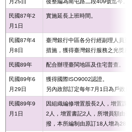
月25日
後整編為南屯路二段409號迄今。
民國87年2
實施延長上班時間。
月1日
民國87年4
臺灣銀行中區各分行經副理人員至
月8日
措施，獲得臺灣銀行服務之光獎座
民國89年
配合辦理臺閩地區及住宅普查。
民國89年6
獲得國際ISO9002認證。
月29日
另內政部訂定每年7月1日為戶政日
民國89年9
因組織編修增置股長2人，增置課
月1日
2人，增置書記2人，所增員額由
撥，本所編制由原訂18人增為28