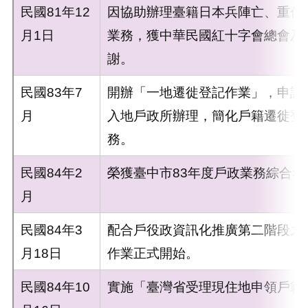
民國81年12
因協助辦理臺籍日本兵陣亡、重傷
月1日
業務，獲中華民國紅十字會總會及
謝。
民國83年7
開辦「一地遷徙登記作業」，申請
月
入地戶政所辦理，簡化戶籍遷徙登
務。
民國84年2
榮獲臺中市83年度戶政業務綜合考
月
民國84年3
配合戶役政資訊化推廣第二階段之
月18日
作業正式開始。
民國84年10
實施「臺灣省受理現住地申領戶籍