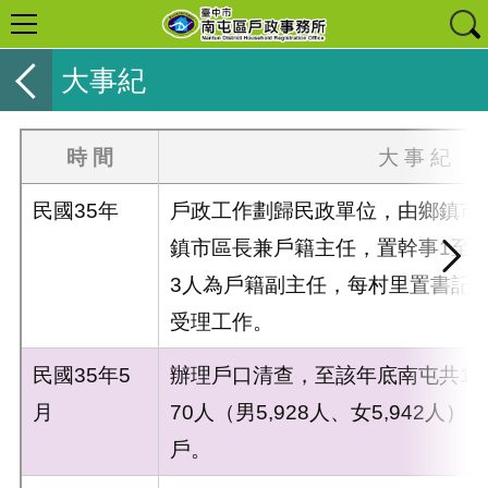
大事紀
時 間
大 事 紀
民國35年
戶政工作劃歸民政單位，由鄉鎮市
鎮市區長兼戶籍主任，置幹事1至
3人為戶籍副主任，每村里置書記
受理工作。
民國35年5
辦理戶口清查，至該年底南屯共12里
月
70人（男5,928人、女5,942人），
戶。